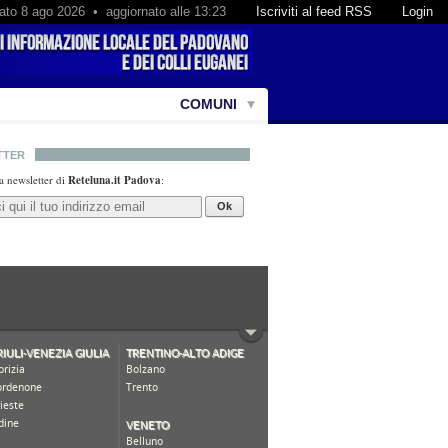
ato 8 ago 2026 • aggiornato alle 13:23
Iscriviti al feed RSS
Login
COMUNI
TTER
lla newsletter di
Reteluna.it Padova
:
Ok